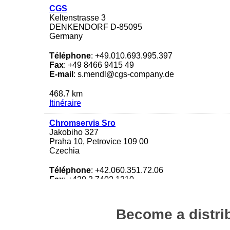
CGS
Keltenstrasse 3
DENKENDORF D-85095
Germany
Téléphone
: +49.010.693.995.397
Fax
: +49 8466 9415 49
E-mail
: s.mendl@cgs-company.de
468.7 km
Itinéraire
Chromservis Sro
Jakobiho 327
Praha 10, Petrovice 109 00
Czechia
Téléphone
: +42.060.351.72.06
Fax
: +420 2 7402 1210
E-mail
: l.vk@chromservis.eu
645.5 km
Become a distrib
Itinéraire