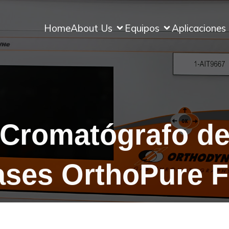
Home
About Us
Equipos
Aplicaciones
Cromatógrafo d
ases OrthoPure F